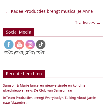
←
Kadee Producties brengt musical Je Anne
Tradwives
→
Social Media
10.50k
10.63k
4.01k
7793
Recente berichten
Samson & Marie lanceren nieuwe single én kondigen
gloednieuwe reeks De Club van Samson aan
InTeam Producties brengt Everybody’s Talking About Jamie
naar Vlaanderen