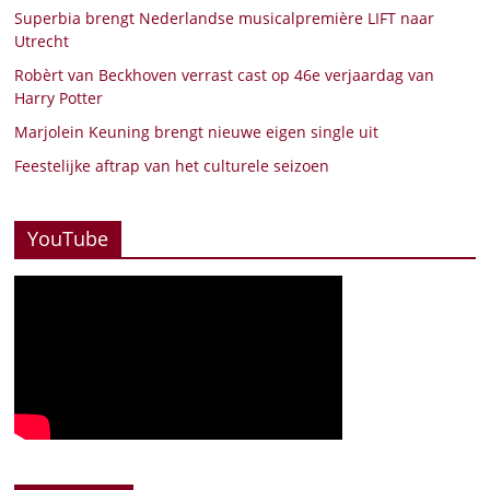
Superbia brengt Nederlandse musicalpremière LIFT naar
Utrecht
Robèrt van Beckhoven verrast cast op 46e verjaardag van
Harry Potter
Marjolein Keuning brengt nieuwe eigen single uit
Feestelijke aftrap van het culturele seizoen
YouTube