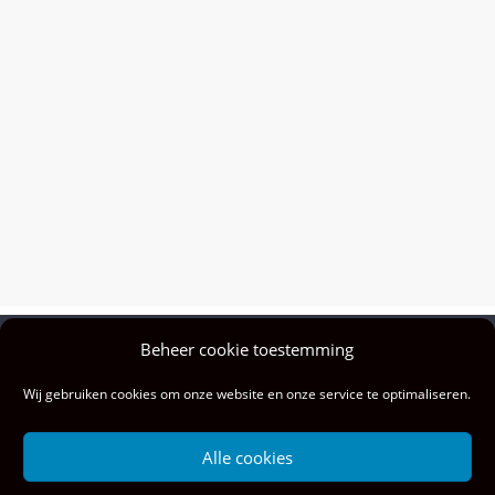
Beheer cookie toestemming
Privacy policy
Wij gebruiken cookies om onze website en onze service te optimaliseren.
Colofon
Privacy & cookies: deze site gebruikt cookies. Door deze site te blijven
Alle cookies
gebruiken, ga je akkoord met het gebruik hiervan.