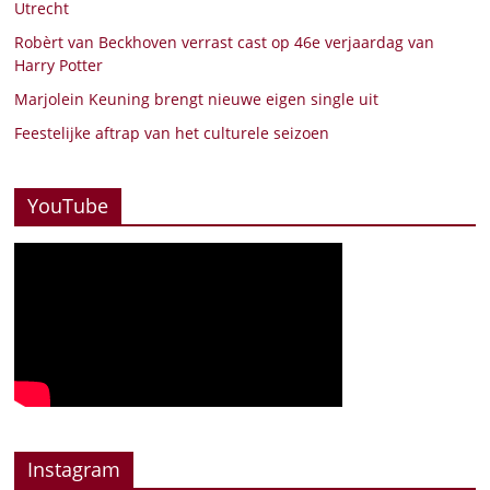
Utrecht
Robèrt van Beckhoven verrast cast op 46e verjaardag van
Harry Potter
Marjolein Keuning brengt nieuwe eigen single uit
Feestelijke aftrap van het culturele seizoen
YouTube
Instagram