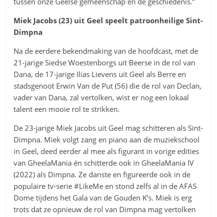
tussen onze Geelse gemeenschap en de geschiedenis.”
Miek Jacobs (23) uit Geel speelt patroonheilige Sint-
Dimpna
Na de eerdere bekendmaking van de hoofdcast, met de
21-jarige Siedse Woestenborgs uit Beerse in de rol van
Dana, de 17-jarige Ilias Lievens uit Geel als Berre en
stadsgenoot Erwin Van de Put (56) die de rol van Declan,
vader van Dana, zal vertolken, wist er nog een lokaal
talent een mooie rol te strikken.
De 23-jarige Miek Jacobs uit Geel mag schitteren als Sint-
Dimpna. Miek volgt zang en piano aan de muziekschool
in Geel, deed eerder al mee als figurant in vorige edities
van GheelaMania én schitterde ook in GheelaMania IV
(2022) als Dimpna. Ze danste en figureerde ook in de
populaire tv-serie #LikeMe en stond zelfs al in de AFAS
Dome tijdens het Gala van de Gouden K’s. Miek is erg
trots dat ze opnieuw de rol van Dimpna mag vertolken