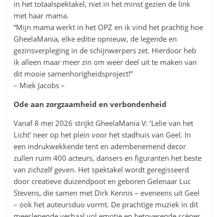
in het totaalspektakel, niet in het minst gezien de link
met haar mama.
“Mijn mama werkt in het OPZ en ik vind het prachtig hoe
GheelaMania, elke editie opnieuw, de legende en
gezinsverpleging in de schijnwerpers zet. Hierdoor heb
ik alleen maar meer zin om weer deel uit te maken van
dit mooie samenhorigheidsproject!”
– Miek Jacobs –
Ode aan zorgzaamheid en verbondenheid
Vanaf 8 mei 2026 strijkt GheelaMania V: ‘Lelie van het
Licht’ neer op het plein voor het stadhuis van Geel. In
een indrukwekkende tent en adembenemend decor
zullen ruim 400 acteurs, dansers en figuranten het beste
van zichzelf geven. Het spektakel wordt geregisseerd
door creatieve duizendpoot en geboren Gelenaar Luc
Stevens, die samen met Dirk Kennis – eveneens uit Geel
– ook het auteursduo vormt. De prachtige muziek in dit
meeslepende verhaal vol emotie en betoverende scènes,