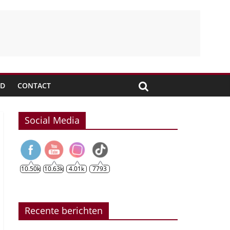
JD
CONTACT
Social Media
10.50k
10.63k
4.01k
7793
Recente berichten