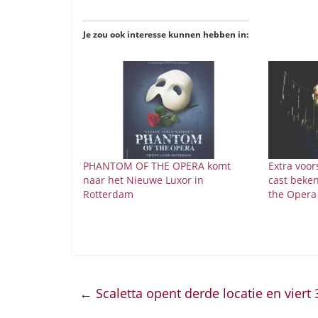
Je zou ook interesse kunnen hebben in:
PHANTOM OF THE OPERA komt
Extra voor
naar het Nieuwe Luxor in
cast beke
Rotterdam
the Opera
←
Scaletta opent derde locatie en vier