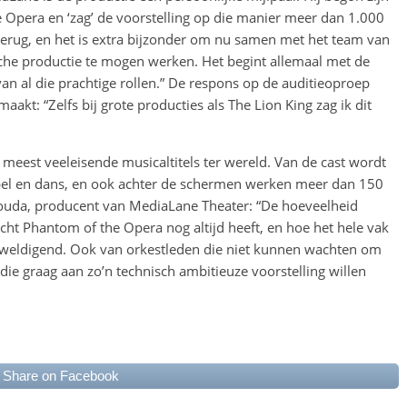
e Opera en ‘zag’ de voorstelling op die manier meer dan 1.000
r terug, en het is extra bijzonder om nu samen met het team van
he productie te mogen werken. Het begint allemaal met de
 van al die prachtige rollen.” De respons op de auditieoproep
maakt: “Zelfs bij grote producties als The Lion King zag ik dit
meest veeleisende musicaltitels ter wereld. Van de cast wordt
spel en dans, en ook achter de schermen werken meer dan 150
Gouda, producent van MediaLane Theater: “De hoeveelheid
ht Phantom of the Opera nog altijd heeft, en hoe het hele vak
rweldigend. Ook van orkestleden die niet kunnen wachten om
die graag aan zo’n technisch ambitieuze voorstelling willen
Share on Facebook