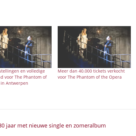
stellingen en volledige
Meer dan 40.000 tickets verkocht
nd voor The Phantom of
voor The Phantom of the Opera
 in Antwerpen
t 30 jaar met nieuwe single en zomeralbum