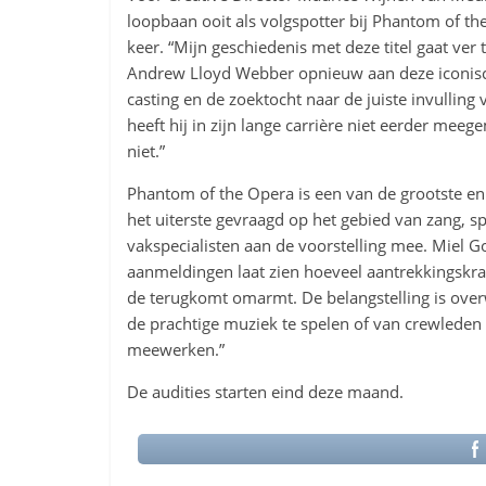
loopbaan ooit als volgspotter bij Phantom of th
keer. “Mijn geschiedenis met deze titel gaat ve
Andrew Lloyd Webber opnieuw aan deze iconisc
casting en de zoektocht naar de juiste invulling
heeft hij in zijn lange carrière niet eerder meege
niet.”
Phantom of the Opera is een van de grootste en 
het uiterste gevraagd op het gebied van zang, 
vakspecialisten aan de voorstelling mee. Miel 
aanmeldingen laat zien hoeveel aantrekkingskrac
de terugkomt omarmt. De belangstelling is ove
de prachtige muziek te spelen of van crewleden 
meewerken.”
De audities starten eind deze maand.