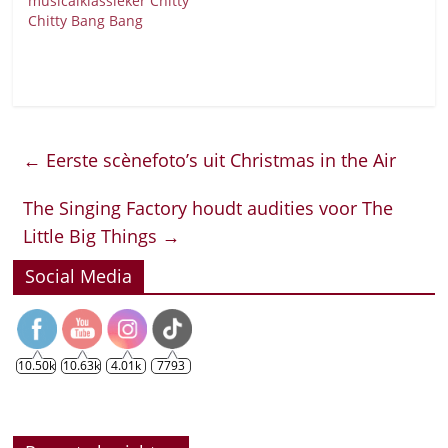
musicalklassieker Chitty
Chitty Bang Bang
←
Eerste scènefoto’s uit Christmas in the Air
The Singing Factory houdt audities voor The
Little Big Things
→
Social Media
10.50k
10.63k
4.01k
7793