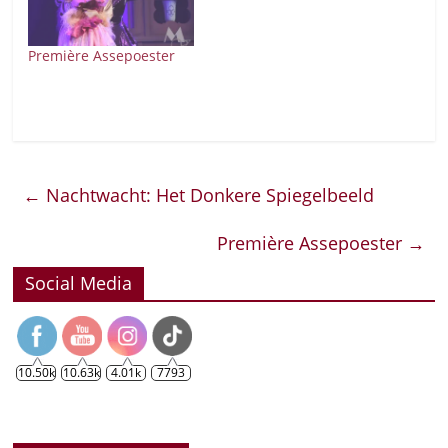
Première Assepoester
←
Nachtwacht: Het Donkere Spiegelbeeld
Première Assepoester
→
Social Media
10.50k
10.63k
4.01k
7793