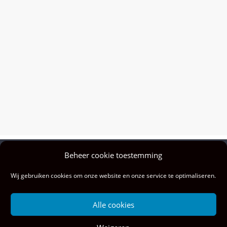
Beheer cookie toestemming
Privacy policy
Wij gebruiken cookies om onze website en onze service te optimaliseren.
Colofon
Privacy & cookies: deze site gebruikt cookies. Door deze site te blijven
Alle cookies
gebruiken, ga je akkoord met het gebruik hiervan.
Wil je meer weten, ook over hoe je cookies kunt beheren, kijk dan hier: