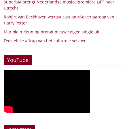
Superbia brengt Nederlandse musicalpremière LIFT naar
Utrecht
Robèrt van Beckhoven verrast cast op 46e verjaardag van
Harry Potter
Marjolein Keuning brengt nieuwe eigen single uit
Feestelijke aftrap van het culturele seizoen
YouTube