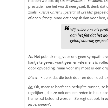
hebben we ook bij
Les Misérables
of
Elisabeth
. D
prestatie, hoe het wordt neergezet. Ik denk dat d
zoals ik
Jesus Christ Superstar
of
Les Miz
gespeeld
aflopen
(lacht).
Maar dat hoop ik dan voor hen, w
Wij zullen ons als pro
aan het feit dat het d
geloofwaardig gespeel
An:
Het publiek mag voor ons geen sympathie voe
kantje te geven, want geen enkele mens is voll
door opvoeding, maar voor mij moet er een drijf
Dieter:
Ik denk dat die toch door en door slecht 
An:
Ok, maar ze heeft een bedrijf te runnen, ze 
tegelijkertijd is ze ook om een reden in het kloo
hemel zal beloond worden. Ze zegt dat ook in 
Jezus, nemen”.