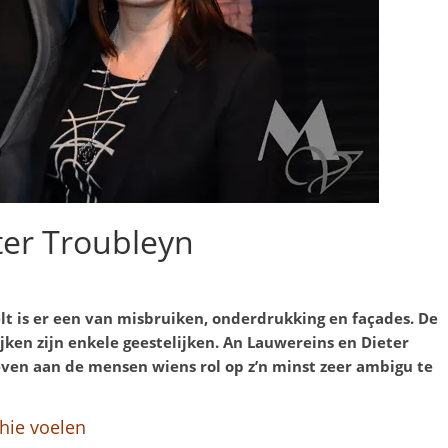
ter Troubleyn
lt is er een van misbruiken
, onderdrukking en façades. De
jken zijn enkele geestelijken. An Lauwereins en Dieter
even aan de mensen wiens rol op z’n minst zeer ambigu te
hie voelen