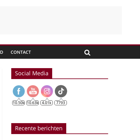
JD
CONTACT
Social Media
10.50k
10.63k
4.01k
7793
Recente berichten