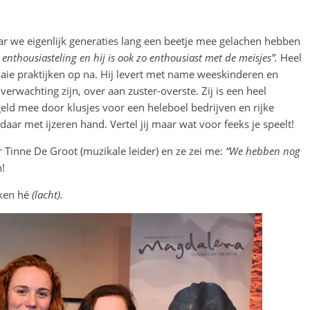
aar we eigenlijk generaties lang een beetje mee gelachen hebben
e enthousiasteling en hij is ook zo enthousiast met de meisjes”.
Heel
fraaie praktijken op na. Hij levert met name weeskinderen en
erwachting zijn, over aan zuster-overste. Zij is een heel
eld mee door klusjes voor een heleboel bedrijven en rijke
aar met ijzeren hand. Vertel jij maar wat voor feeks je speelt!
r Tinne De Groot (muzikale leider) en ze zei me:
“We hebben nog
n!
kken hé
(lacht).