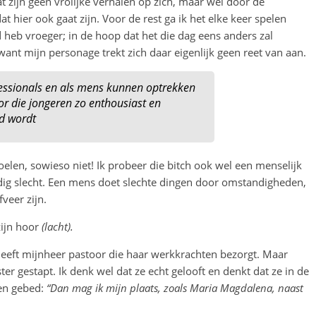
at zijn geen vrolijke verhalen op zich, maar wel door de
at hier ook gaat zijn. Voor de rest ga ik het elke keer spelen
 heb vroeger; in de hoop dat het die dag eens anders zal
ant mijn personage trekt zich daar eigenlijk geen reet van aan.
fessionals en als mens kunnen optrekken
oor die jongeren zo enthousiast en
d wordt
len, sowieso niet! Ik probeer die bitch ook wel een menselijk
edig slecht. Een mens doet slechte dingen door omstandigheden,
veer zijn.
zijn hoor
(lacht).
heeft mijnheer pastoor die haar werkkrachten bezorgt. Maar
ster gestapt. Ik denk wel dat ze echt gelooft en denkt dat ze in de
een gebed:
“Dan mag ik mijn plaats, zoals Maria Magdalena, naast